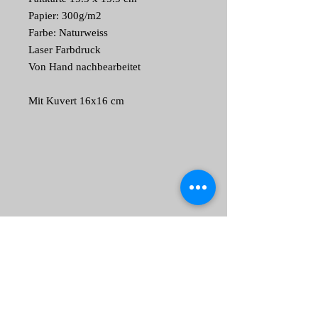
Papier: 300g/m2
Farbe: Naturweiss
Laser Farbdruck
Von Hand nachbearbeitet
Mit Kuvert 16x16 cm
2026 by TS and arts jackson